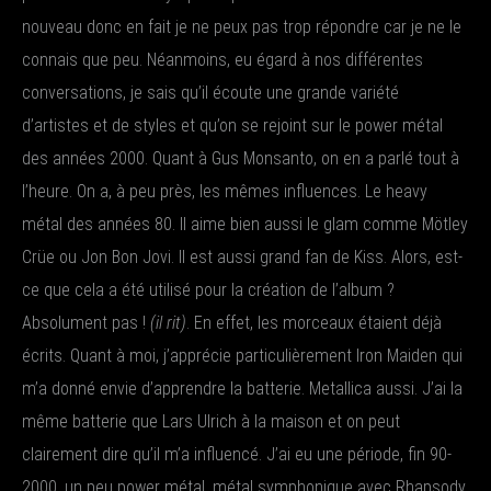
nouveau donc en fait je ne peux pas trop répondre car je ne le
connais que peu. Néanmoins, eu égard à nos différentes
conversations, je sais qu’il écoute une grande variété
d’artistes et de styles et qu’on se rejoint sur le power métal
des années 2000. Quant à Gus Monsanto, on en a parlé tout à
l’heure. On a, à peu près, les mêmes influences. Le heavy
métal des années 80. Il aime bien aussi le glam comme Mötley
Crüe ou Jon Bon Jovi. Il est aussi grand fan de Kiss. Alors, est-
ce que cela a été utilisé pour la création de l’album ?
Absolument pas !
(il rit)
. En effet, les morceaux étaient déjà
écrits. Quant à moi, j’apprécie particulièrement Iron Maiden qui
m’a donné envie d’apprendre la batterie. Metallica aussi. J’ai la
même batterie que Lars Ulrich à la maison et on peut
clairement dire qu’il m’a influencé. J’ai eu une période, fin 90-
2000, un peu power métal, métal symphonique avec Rhapsody