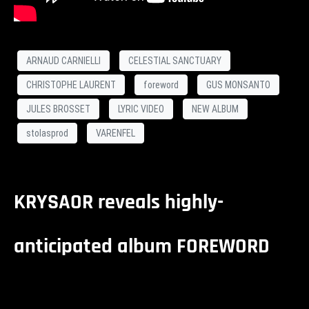
ARNAUD CARNIELLI
CELESTIAL SANCTUARY
CHRISTOPHE LAURENT
foreword
GUS MONSANTO
JULES BROSSET
LYRIC VIDEO
NEW ALBUM
stolasprod
VARENFEL
KRYSAOR reveals highly-
anticipated album FOREWORD