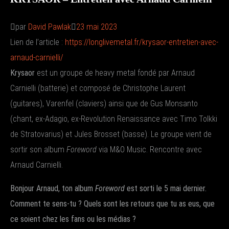
par
David Pawlak
23 mai 2023
Lien de l’article :
https://longlivemetal.fr/krysaor-entretien-avec-
arnaud-carnielli/
Krysaor
est un groupe de heavy metal fondé par Arnaud
Carnielli (batterie) et composé de Christophe Laurent
(guitares), Varenfel (claviers) ainsi que de Gus Monsanto
(chant, ex-Adagio, ex-Revolution Renaissance avec Timo Tolkki
de Stratovarius) et Jules Brosset (basse). Le groupe vient de
sortir son album
Foreword
via M&O Music. Rencontre avec
Arnaud Carnielli.
Bonjour Arnaud, ton album
Foreword
est sorti le 5 mai dernier.
Comment te sens-tu ? Quels sont les retours que tu as eus, que
ce soient chez les fans ou les médias ?