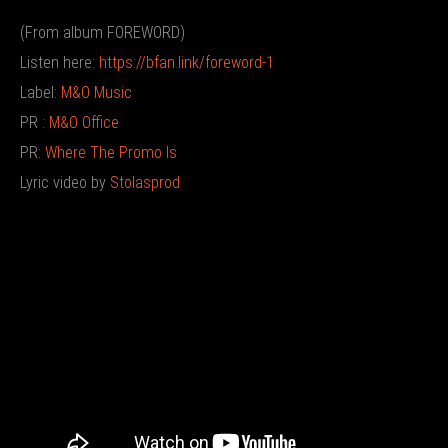
(From album FOREWORD)
Listen here:
https://bfan.link/foreword-1
Label:
M&O Music
PR :
M&O Office
PR:
Where The Promo Is
Lyric video by
Stolasprod